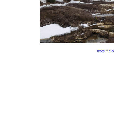
trees
//
cle