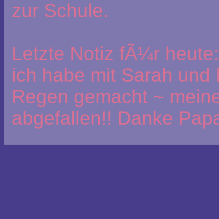
zur Schule.
Letzte Notiz fÃ¼r heute:
ich habe mit Sarah und 
Regen gemacht ~ meine
abgefallen!! Danke Papa 