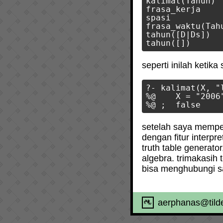
kalimat(Tahun) 
frasa_kerja     
spasi           
frasa_waktu(Tah
tahun([D|Ds])  
seperti inilah ketik
?- kalimat(X, "
%@    X = "2006"
setelah saya mempel
dengan fitur interp
truth table generat
algebra. trimakasih
bisa menghubungi sa
aerphanas@tilde