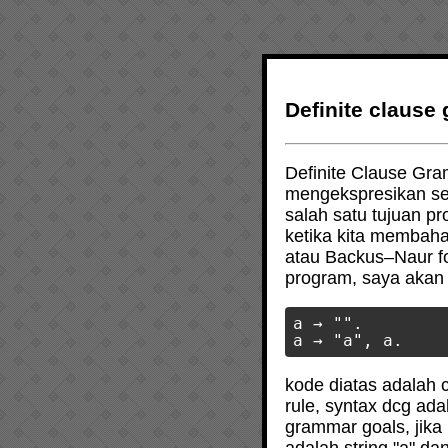
Definite clause
Definite Clause Gr
mengekspresikan seb
salah satu tujuan p
ketika kita membah
atau Backus–Naur f
program, saya aka
a → "".

kode diatas adalah 
rule, syntax dcg ad
grammar goals, jika 