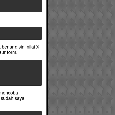
enar disini nilai X
aur form.
n mencoba
 sudah saya