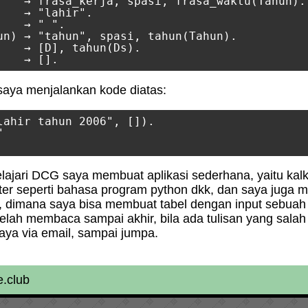
    → frasa_kerja, spasi, frasa_waktu(Tahun).

   → "lahir".

   → " ".

un) → "tahun", spasi, tahun(Tahun).

    → [D], tahun(Ds).

a saya menjalankan kode diatas:
lahir tahun 2006", []).



ajari DCG saya membuat aplikasi sederhana, yaitu kal
reter seperti bahasa program python dkk, dan saya juga 
or, dimana saya bisa membuat tabel dengan input sebuah
 telah membaca sampai akhir, bila ada tulisan yang sal
ya via email, sampai jumpa.
.club