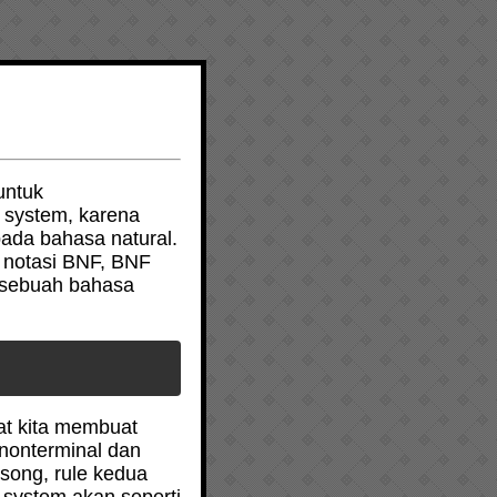
untuk
 system, karena
pada bahasa natural.
 notasi BNF, BNF
 sebuah bahasa
at kita membuat
 nonterminal dan
osong, rule kedua