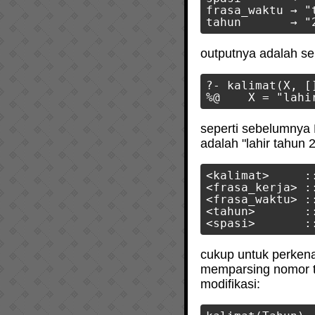
frasa_waktu → "t
outputnya adalah sepe
?- kalimat(X, []
seperti sebelumnya P
adalah "lahir tahun
<kalimat>     :
<frasa_kerja> ::
<frasa_waktu> :
<tahun>       :
cukup untuk perkena
memparsing nomor t
modifikasi: