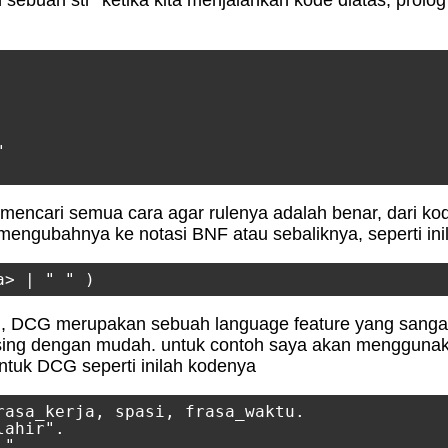
n sebuah str" ketika kita menjalankan kode diatas, prolo


mencari semua cara agar rulenya adalah benar, dari kod
mengubahnya ke notasi BNF atau sebaliknya, seperti ini
, DCG merupakan sebuah language feature yang sangat 
sing dengan mudah. untuk contoh saya akan mengguna
untuk DCG seperti inilah kodenya
rasa_kerja, spasi, frasa_waktu.

ahir".

".
