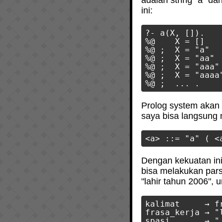
adalah string "a" da
ini:
?- a(X, []).

%@    X = []

%@ ;  X = "a"

%@ ;  X = "aa"

%@ ;  X = "aaa"

%@ ;  X = "aaaa"
Prolog system akan 
saya bisa langsung 
Dengan kekuatan ini
bisa melakukan par
"lahir tahun 2006", 
kalimat     → f
frasa_kerja → "l
spasi       → " 