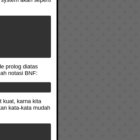
g system akan seperti
e prolog diatas
lah notasi BNF:
kuat, karna kita
kan kata-kata mudah