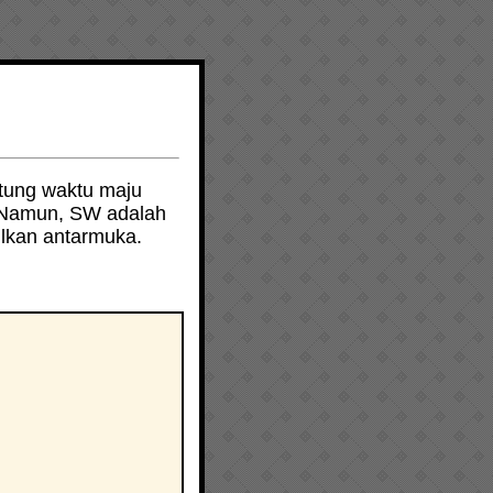
tung waktu maju
 Namun, SW adalah
lkan antarmuka.