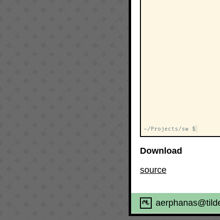
Download
source
aerphanas@tilde