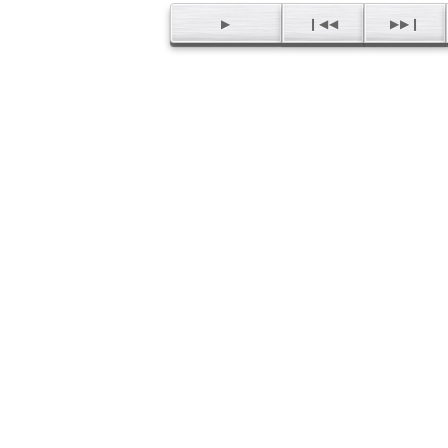
▶
❙◀◀
▶▶❙