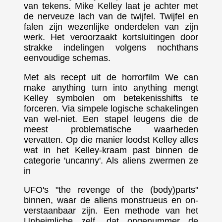
van tekens. Mike Kelley laat je achter met
de nerveuze lach van de twijfel. Twijfel en
falen zijn wezenlijke onderdelen van zijn
werk. Het veroorzaakt kortsluitingen door
strakke indelingen volgens nochthans
eenvoudige schemas.
Met als recept uit de horrorfilm We can
make anything turn into anything mengt
Kelley symbolen om betekenisshifts te
forceren. Via simpele logische schakelingen
van wel-niet. Een stapel leugens die de
meest problematische waarheden
vervatten. Op die manier loodst Kelley alles
wat in het Kelley-kraam past binnen de
categorie 'uncanny'. Als aliens zwermen ze
in
UFO's "the revenge of the (body)parts"
binnen, waar de aliens monstrueus en on-
verstaanbaar zijn. Een methode van het
Unheimliche zelf, dat ongenummer de