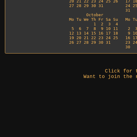
20 21 22 23 24 25 26   17 18
27 28 29 30 31         24 25
                       31   
       October              
Mo Tu We Th Fr Sa Su   Mo Tu
          1  2  3  4        
 5  6  7  8  9 10 11    2  3
12 13 14 15 16 17 18    9 10
19 20 21 22 23 24 25   16 17
26 27 28 29 30 31      23 24
Click for
Want to join the 