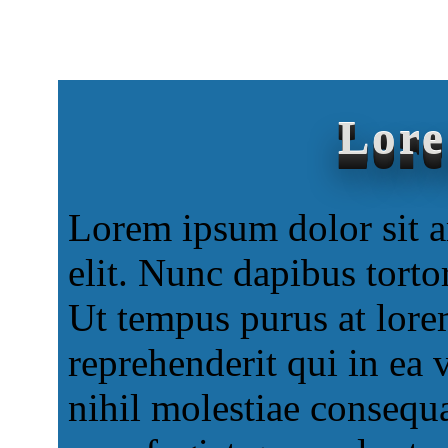
Lor
Lorem ipsum dolor sit a
elit. Nunc dapibus torto
Ut tempus purus at lore
reprehenderit qui in ea 
nihil molestiae consequ